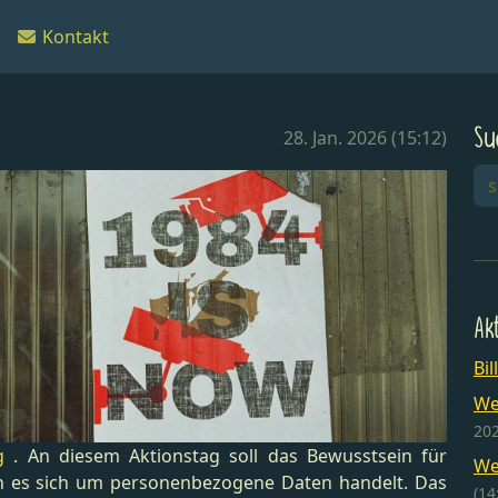
Kontakt
Su
28. Jan. 2026 (15:12)
Ak
Bil
We
202
g
. An diesem Aktionstag soll das Bewusstsein für
We
n es sich um personenbezogene Daten handelt. Das
(14