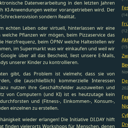
ektronische Datenverarbeitung in den letzten Jahren
Fe
 KI-Anwendungen weiter vorangetrieben wird. Der
(14
 Schreckensvision sondern Realität.
Fr
 echten Leben oder virtuell, hinterlassen wir eine
(12
welche Pflanzen wir mögen, beim Pizzaservice das
Ak
die Herzfrequenz, beim ÖPNV welche Haltestellen wir
(15
hmen, im Supermarkt was wir einkaufen und weil wir
oogle über all das Bescheid, liest unsere E-Mails,
Zw
ndys unserer Kinder zu kontrollieren.
Be
Nov
ten gibt, das Problem ist vielmehr, dass sie von
en, die (auschließlich) kommerzielle Interessen
De
dazu nutzen ihre Geschäftsfelder auszuweiten und
202
z von Computern (und KI) ist es heutzutage kein
Fe
urchforsten und (Fitness-, Einkommen-, Konsum-,
Ni
den einzelnen zu erstellen.
Cy
änigkeit wieder erlangen! Die Initiative DI.DAY hilft
Dr
at finden vielerorts Workshops für Menschen, denen