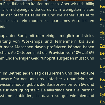
 in Plastikflaschen kaufen müssen. Aber wirklich billig
Fe
r allem diejenigen, die es sich am wenigsten leisten
(14
n der Stadt zu teuer ist und die daher aufs Auto
Fr
 sie sich kein modernes, sparsames Auto leisten
(12
en.
Ak
opia der Sprit, mit dem einiges möglich und vieles
(15
waltung von Workshops und Teilnehmern bis zum
Zw
ch mehr Menschen davon profitieren können haben
achen. Ab Oktober sinkt die Provision von 10% auf 6%
Be
r am Ende weniger Geld für Sprit ausgeben musst und
Nov
De
202
r im Betrieb jeden Tag dazu lernen und die Abläufe
 unsere Partner und uns einfacher zu handeln sind.
Fe
rovisionsmodell geben, die Basisprovision von 6% und
Ni
ur Verfügung stellt. Da allerdings fast alle Partner
Cy
systeme einbinden, ist davon so gut wie niemand
Dr