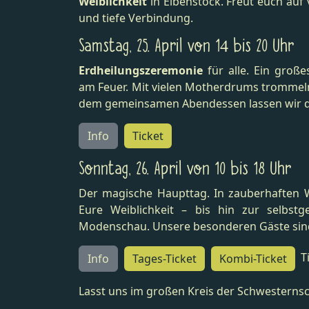
Weiblichkeit
in Eibenstock. Freut euch auf
und tiefe Verbindung.
Samstag, 25. April von 14 bis 20 Uhr
Erdheilungszeremonie
für alle. Ein große
am Feuer. Mit vielen Motherdrums trommeln
dem gemeinsamen Abendessen lassen wir den
Info
Ticket
Sonntag, 26. April von 10 bis 18 Uhr
Der magische Haupttag. In zauberhaften 
Eure Weiblichkeit – bis hin zur selbst
Modenschau. Unsere besonderen Gäste sind S
T
Info
Tages-Ticket
Kombi-Ticket
Lasst uns im großen Kreis der Schwesternsch