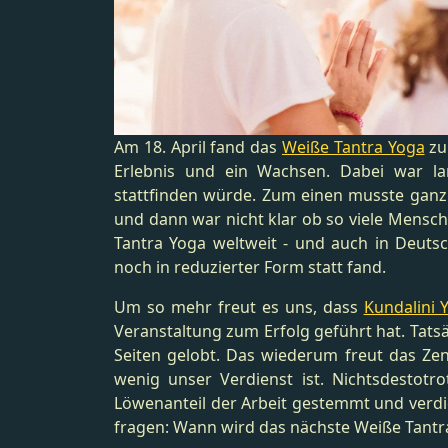
Am 18. April fand das
Weiße Tantra Yoga
zum
Erlebnis und ein Wachsen. Dabei war lan
stattfinden würde. Zum einen musste gan
und dann war nicht klar ob so viele Mensch
Tantra Yoga weltweit - und auch in Deuts
noch in reduzierter Form statt fand.
Um so mehr freut es uns, dass
Kundalini 
Veranstaltung zum Erfolg geführt hat. Tat
Seiten gelobt. Das wiederum freut das Zen
wenig unser Verdienst ist. Nichtsdestot
Löwenanteil der Arbeit gestemmt und verdi
fragen: Wann wird das nächste Weiße Tantra