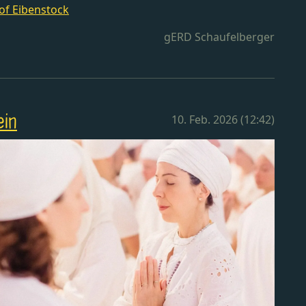
of Eibenstock
gERD Schaufelberger
ein
10. Feb. 2026 (12:42)