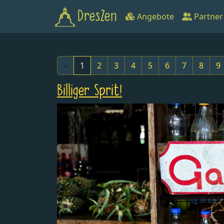
DresZen
Angebote
Partner
«
1
2
3
4
5
6
7
8
9
Billiger Sprit!