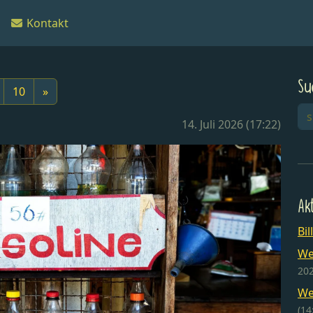
Kontakt
Su
10
»
14. Juli 2026 (17:22)
Ak
Bil
We
202
We
(14