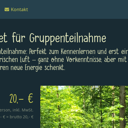
Kontakt
ket für Gruppenteilnahme
nteilnahme: Perfekt zum Kennenlernen und erst ei
schen Luft – ganz ohne Vorkenntnisse, aber mit v
ren neue Energie schenkt.
20,- €
erson,
inkl. MwSt.
- € = brutto 20,- €