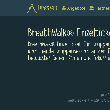
DresZen
Angebote
Partner
BreathWalk® Einzeltic
BreathWalk® Einzelticket für Gruppe
wohltuende Gruppensession an der fri
bewusstes Gehen, Atmen und Fokussie
pro P
netto 20,- € + MwSt. 0% 0,