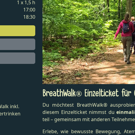
1 x 1,5 h
17:00
18:30
BreathWalk® Einzelticket für
Du möchtest BreathWalk® ausprobier
alk inkl.
diesem Einzelticket nimmst du
einmal
ertrinken
teil – gemeinsam mit anderen Teilnehme
Erlebe, wie bewusste Bewegung, Ate