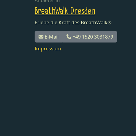
Anbieter:in
BreathWalk Dresden
Erlebe die Kraft des BreathWalk®
E-Mail
+49 1520 3031879
Impressum