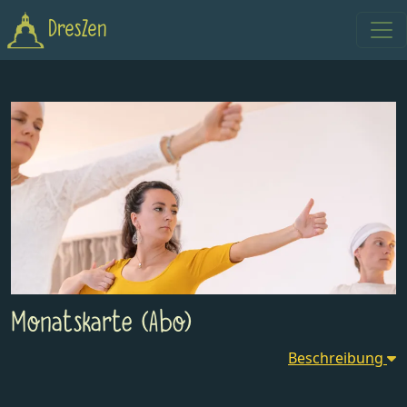
DresZen
Monatskarte (Abo)
Beschreibung